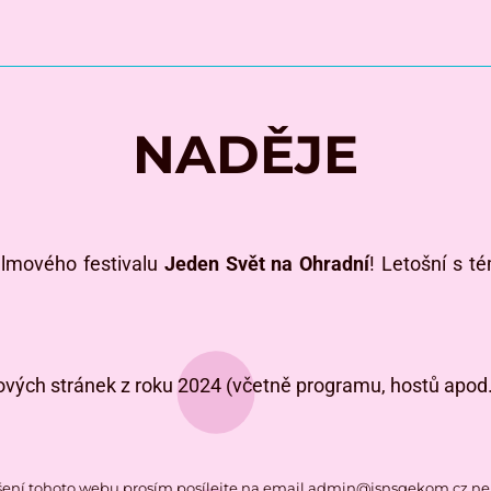
NADĚJE
filmového festivalu
Jeden Svět na Ohradní
! Letošní s 
vých stránek z roku 2024 (včetně programu, hostů apod.)
ení tohoto webu prosím posílejte na email
admin@jsnsgekom.cz
ne