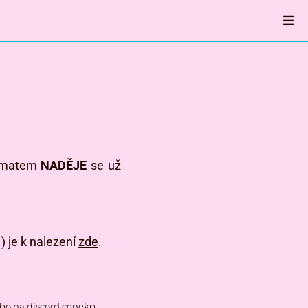
tématem
NADĚJE
se už
 je k nalezení
zde
.
bo na discord cenekp.